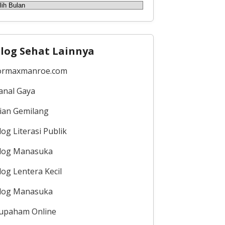
rsip
log Sehat Lainnya
ormaxmanroe.com
anal Gaya
ian Gemilang
log Literasi Publik
log Manasuka
log Lentera Kecil
log Manasuka
upaham Online