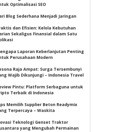
ntuk Optimalisasi SEO
ari Blog Sederhana Menjadi Jaringan
raktis dan Efisien: Kelola Kebutuhan
arian Sekaligus Finansial dalam Satu
plikasi
engapa Laporan Keberlanjutan Penting
ntuk Perusahaan Modern
esona Raja Ampat: Surga Tersembunyi
ang Wajib Dikunjungi – Indonesia Travel
eview Pintu: Platform Serbaguna untuk
ripto Terbaik di Indonesia
ips Memilih Supplier Beton Readymix
ang Terpercaya – Waskita
novasi Teknologi Genset Traktor
usantara yang Mengubah Permainan