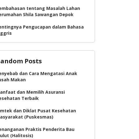
embahasan tentang Masalah Lahan
erumahan Shila Sawangan Depok
entingnya Pengucapan dalam Bahasa
nggris
andom Posts
enyebab dan Cara Mengatasi Anak
usah Makan
anfaat dan Memilih Asuransi
esehatan Terbaik
imtek dan Diklat Pusat Kesehatan
asyarakat (Puskesmas)
enanganan Praktis Penderita Bau
ulut (Halitosis)