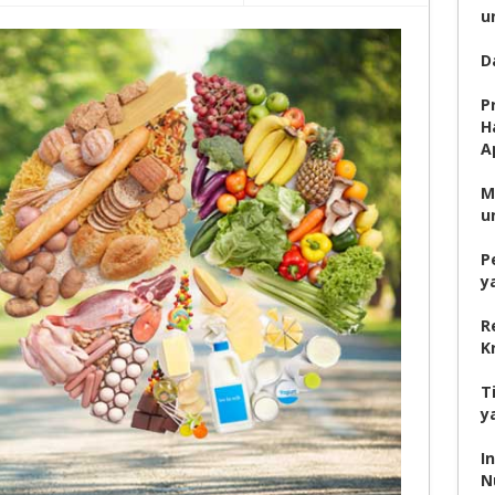
u
D
P
H
A
M
u
P
y
R
K
T
y
I
N