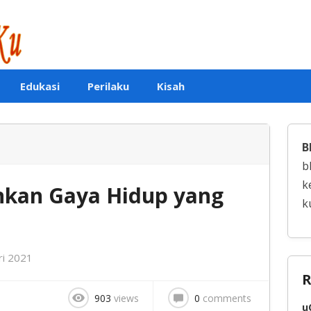
Edukasi
Perilaku
Kisah
B
b
k
kan Gaya Hidup yang
k
ri 2021
R
903
views
0
comments
u