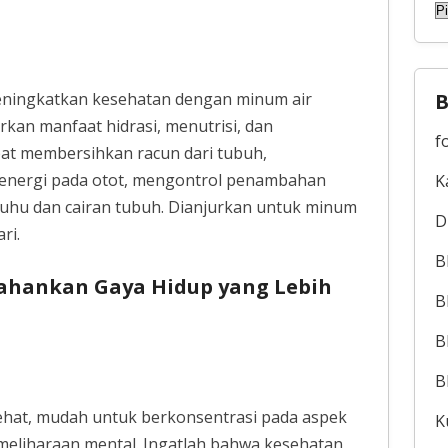
A
ningkatkan kesehatan dengan minum air
B
rkan manfaat hidrasi, menutrisi, dan
f
pat membersihkan racun dari tubuh,
 energi pada otot, mengontrol penambahan
K
uhu dan cairan tubuh. Dianjurkan untuk minum
D
ri.
B
hankan Gaya Hidup yang Lebih
B
B
B
hat, mudah untuk berkonsentrasi pada aspek
K
meliharaan mental. Ingatlah bahwa kesehatan