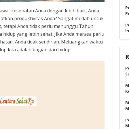
P
awat kesehatan Anda dengan lebih baik, Anda
P
katkan produktivitas Anda? Sangat mudah untuk
P
, tetapi Anda tidak perlu menunggu Tahun
I
hidup yang lebih sehat. Jika Anda merasa perlu
hatan, Anda tidak sendirian. Meluangkan waktu
p kita adalah bagian dari hidup!
R
P
S
M
K
B
M
P
M