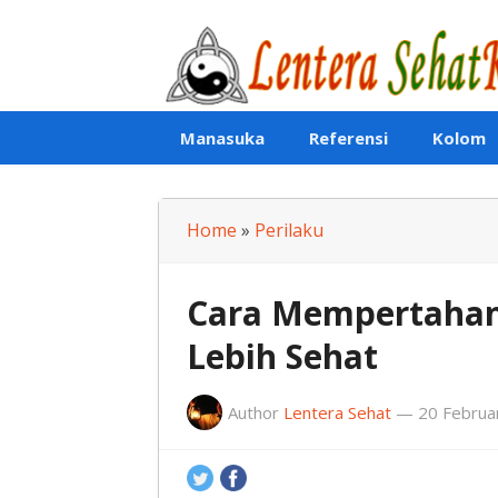
Lentera SehatKu
Manasuka
Referensi
Kolom
Home
»
Perilaku
Cara Mempertahan
Lebih Sehat
Author
Lentera Sehat
—
20 Februa