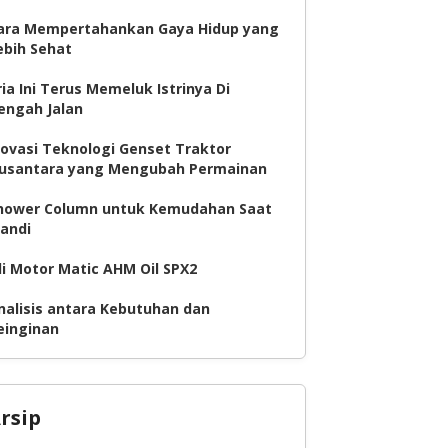
ara Mempertahankan Gaya Hidup yang
ebih Sehat
ria Ini Terus Memeluk Istrinya Di
engah Jalan
novasi Teknologi Genset Traktor
usantara yang Mengubah Permainan
hower Column untuk Kemudahan Saat
andi
li Motor Matic AHM Oil SPX2
nalisis antara Kebutuhan dan
einginan
rsip