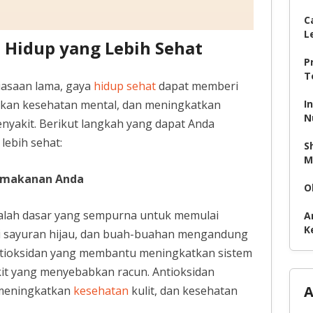
C
L
Hidup yang Lebih Sehat
P
T
biasaan lama, gaya
hidup sehat
dapat memberi
tkan kesehatan mental, dan meningkatkan
I
N
yakit. Berikut langkah yang dapat Anda
lebih sehat:
S
M
m makanan Anda
O
lah dasar yang sempurna untuk memulai
A
K
rti sayuran hijau, dan buah-buahan mengandung
 antioksidan yang membantu meningkatkan sistem
it yang menyebabkan racun. Antioksidan
A
meningkatkan
kesehatan
kulit, dan kesehatan