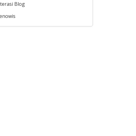
iterasi Blog
enowis