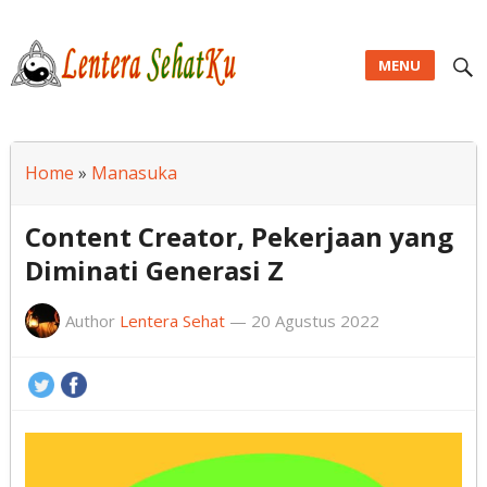
MENU
Lentera SehatKu
Home
»
Manasuka
Content Creator, Pekerjaan yang
Diminati Generasi Z
Author
Lentera Sehat
—
20 Agustus 2022