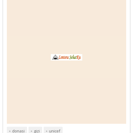
donasi
gizi
unicef