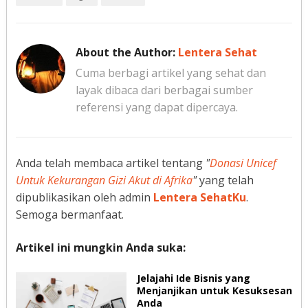
About the Author:
Lentera Sehat
Cuma berbagi artikel yang sehat dan
layak dibaca dari berbagai sumber
referensi yang dapat dipercaya.
Anda telah membaca artikel tentang
"
Donasi Unicef
Untuk Kekurangan Gizi Akut di Afrika
"
yang telah
dipublikasikan oleh admin
Lentera SehatKu
.
Semoga bermanfaat.
Artikel ini mungkin Anda suka:
Jelajahi Ide Bisnis yang
Menjanjikan untuk Kesuksesan
Anda