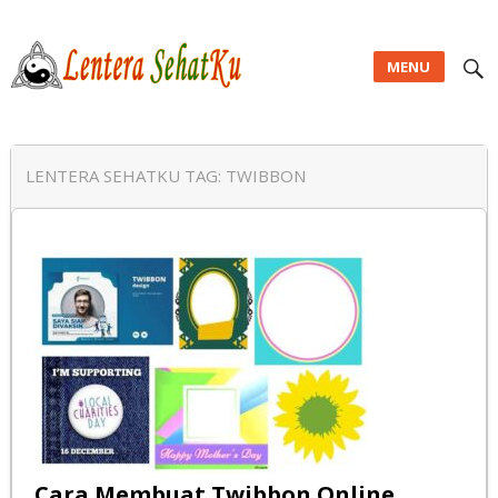
MENU
Lentera SehatKu
LENTERA SEHATKU TAG:
TWIBBON
Cara Membuat Twibbon Online