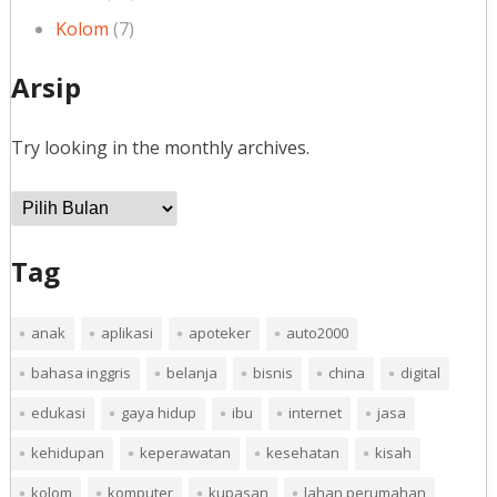
Kolom
(7)
Arsip
Try looking in the monthly archives.
Arsip
Tag
anak
aplikasi
apoteker
auto2000
bahasa inggris
belanja
bisnis
china
digital
edukasi
gaya hidup
ibu
internet
jasa
kehidupan
keperawatan
kesehatan
kisah
kolom
komputer
kupasan
lahan perumahan