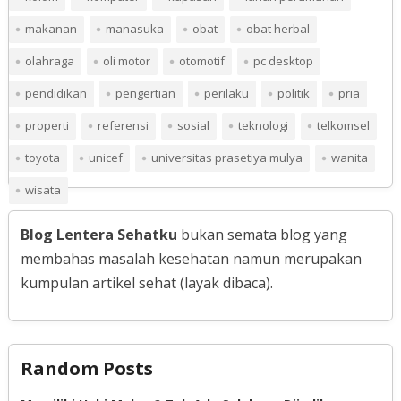
makanan
manasuka
obat
obat herbal
olahraga
oli motor
otomotif
pc desktop
pendidikan
pengertian
perilaku
politik
pria
properti
referensi
sosial
teknologi
telkomsel
toyota
unicef
universitas prasetiya mulya
wanita
wisata
Blog Lentera Sehatku
bukan semata blog yang
membahas masalah kesehatan namun merupakan
kumpulan artikel sehat (layak dibaca).
Random Posts