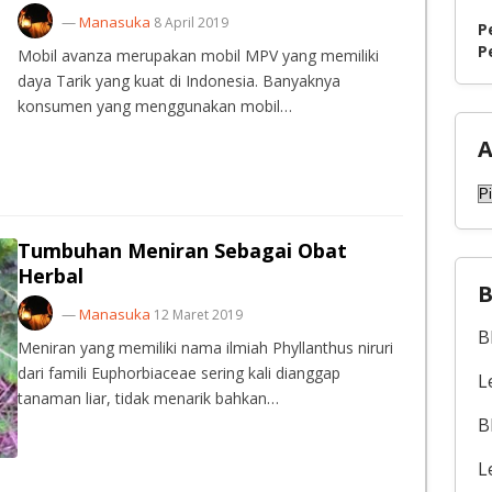
—
Manasuka
8 April 2019
P
P
Mobil avanza merupakan mobil MPV yang memiliki
daya Tarik yang kuat di Indonesia. Banyaknya
konsumen yang menggunakan mobil…
A
A
Tumbuhan Meniran Sebagai Obat
Herbal
B
—
Manasuka
12 Maret 2019
B
Meniran yang memiliki nama ilmiah Phyllanthus niruri
dari famili Euphorbiaceae sering kali dianggap
L
tanaman liar, tidak menarik bahkan…
B
L