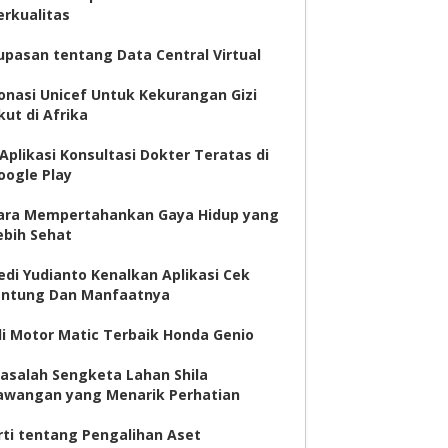
erkualitas
upasan tentang Data Central Virtual
onasi Unicef Untuk Kekurangan Gizi
kut di Afrika
 Aplikasi Konsultasi Dokter Teratas di
oogle Play
ara Mempertahankan Gaya Hidup yang
ebih Sehat
edi Yudianto Kenalkan Aplikasi Cek
antung Dan Manfaatnya
li Motor Matic Terbaik Honda Genio
asalah Sengketa Lahan Shila
awangan yang Menarik Perhatian
rti tentang Pengalihan Aset