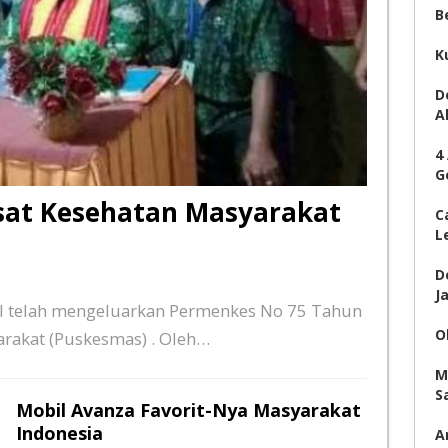
B
K
D
A
4
G
usat Kesehatan Masyarakat
C
L
D
J
RI telah mengeluarkan Permenkes No 75 Tahun
O
arakat (Puskesmas) . Oleh…
M
S
Mobil Avanza Favorit-Nya Masyarakat
Indonesia
A