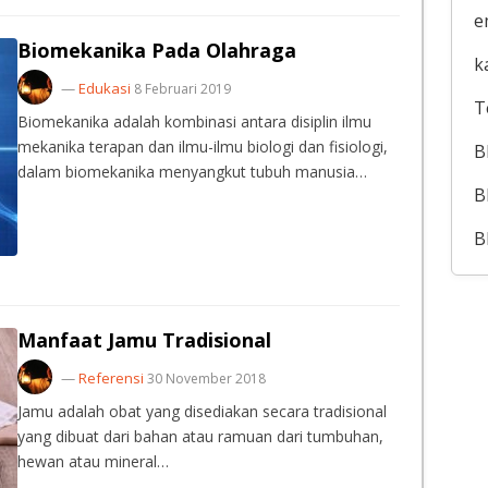
e
Biomekanika Pada Olahraga
k
—
Edukasi
8 Februari 2019
T
Biomekanika adalah kombinasi antara disiplin ilmu
mekanika terapan dan ilmu-ilmu biologi dan fisiologi,
B
dalam biomekanika menyangkut tubuh manusia…
B
B
Manfaat Jamu Tradisional
—
Referensi
30 November 2018
Jamu adalah obat yang disediakan secara tradisional
yang dibuat dari bahan atau ramuan dari tumbuhan,
hewan atau mineral…