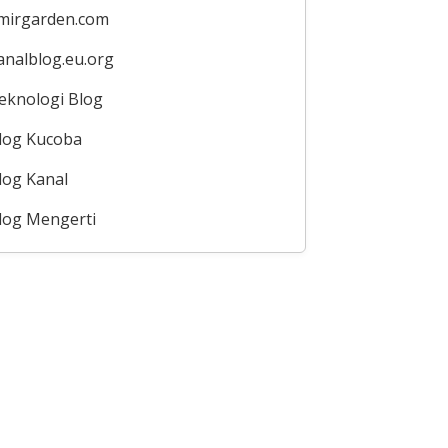
mirgarden.com
analblog.eu.org
eknologi Blog
log Kucoba
log Kanal
log Mengerti