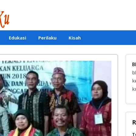
Edukasi
Perilaku
Kisah
B
b
k
k
R
T