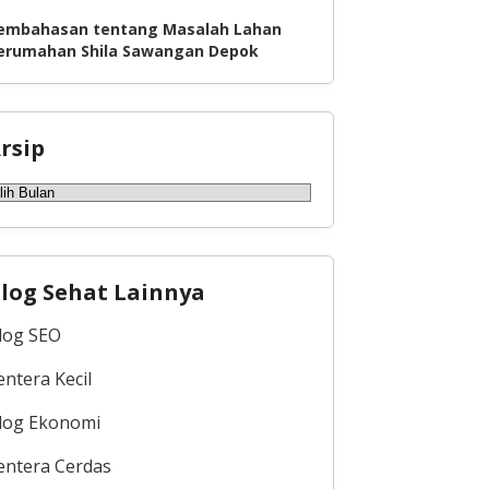
embahasan tentang Masalah Lahan
erumahan Shila Sawangan Depok
rsip
rsip
log Sehat Lainnya
log SEO
entera Kecil
log Ekonomi
entera Cerdas