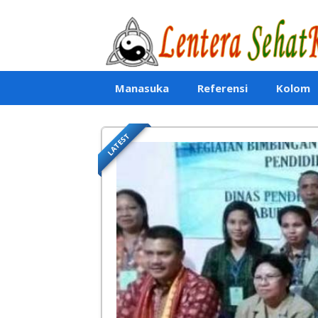
Lentera SehatKu
Manasuka
Referensi
Kolom
LATEST